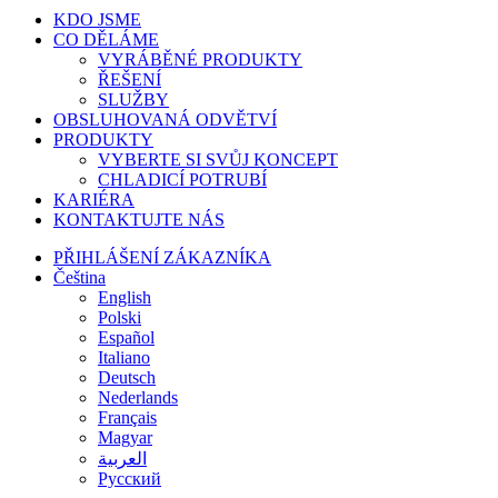
Zavřít
KDO JSME
nabídku
CO DĚLÁME
VYRÁBĚNÉ PRODUKTY
ŘEŠENÍ
SLUŽBY
OBSLUHOVANÁ ODVĚTVÍ
PRODUKTY
VYBERTE SI SVŮJ KONCEPT
CHLADICÍ POTRUBÍ
KARIÉRA
KONTAKTUJTE NÁS
PŘIHLÁŠENÍ ZÁKAZNÍKA
Čeština
English
Polski
Español
Italiano
Deutsch
Nederlands
Français
Magyar
العربية‏
Русский