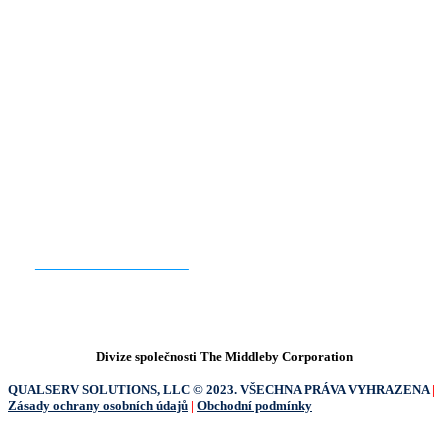
JSTE PŘIPRAVENI ZAČÍT?
KONTAKTUJTE NÁS
Divize společnosti The Middleby Corporation
QUALSERV SOLUTIONS, LLC © 2023. VŠECHNA PRÁVA VYHRAZENA
|
Zásady ochrany osobních údajů
|
Obchodní podmínky