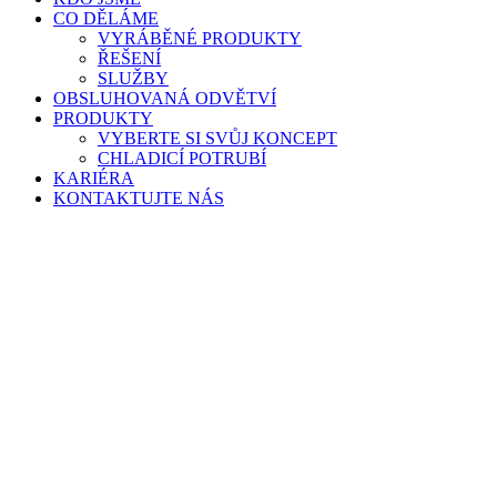
CO DĚLÁME
VYRÁBĚNÉ PRODUKTY
ŘEŠENÍ
SLUŽBY
OBSLUHOVANÁ ODVĚTVÍ
PRODUKTY
VYBERTE SI SVŮJ KONCEPT
CHLADICÍ POTRUBÍ
KARIÉRA
KONTAKTUJTE NÁS
PŘEDSTAVUJEME NAŠ
NOVOU ŘADU
CHLADICÍCH ZAŘÍZEN
Naše produkty každodenně podporují provoz v oblasti
pohostinství, stravovacích služeb a zábavy. Nyní tyto zku
rozšiřujeme o speciální řadu komerčních chladicích zaříze