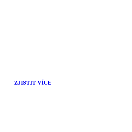
SLUŽBY
Naše služby lze v celé šíři a hloubce škálovat podle
potřeb našich zákazníků a podporujeme globální
dodavatelský řetězec.
ZJISTIT VÍCE