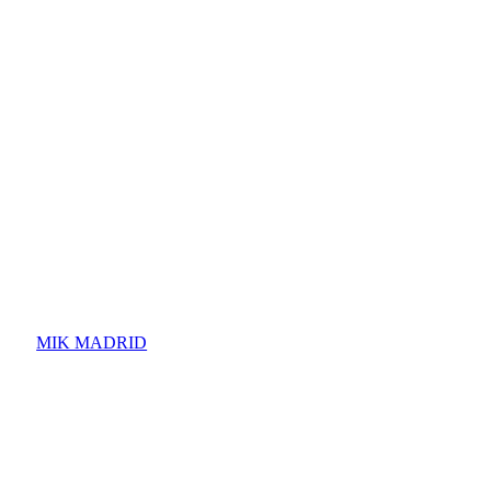
MIK MADRID
Přehrát
video