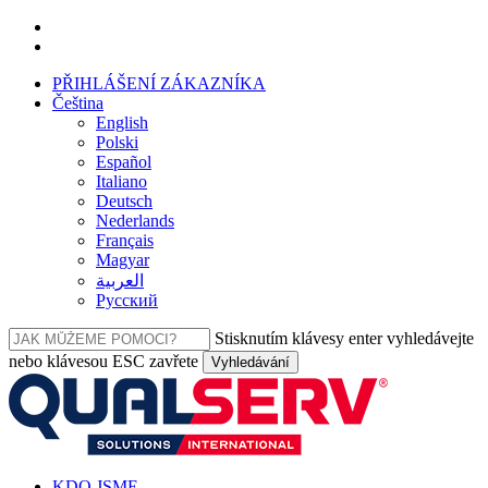
Přeskočit
facebook
na
linkedin
hlavní
PŘIHLÁŠENÍ ZÁKAZNÍKA
obsah
Čeština
English
Polski
Español
Italiano
Deutsch
Nederlands
Français
Magyar
العربية‏
Русский
Stisknutím klávesy enter vyhledávejte
nebo klávesou ESC zavřete
Vyhledávání
Zavřít
vyhledávání
Nabídka
KDO JSME