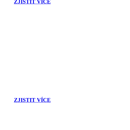
ZJISTIT VÍCE
ŘEŠENÍ
Specializujeme se na spolupráci s vámi při navrhování,
výrobě, konsolidaci, instalaci, servisu a podpoře všech
vašich novostaveb, přestaveb a zaváděcích programů.
ZJISTIT VÍCE