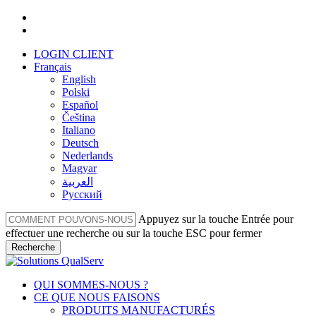
Skip
facebook
to
linkedin
main
LOGIN CLIENT
content
Français
English
Polski
Español
Čeština
Italiano
Deutsch
Nederlands
Magyar
العربية‏
Русский
Appuyez sur la touche Entrée pour
effectuer une recherche ou sur la touche ESC pour fermer
Recherche
Fermer
la
Menu
QUI SOMMES-NOUS ?
recherche
CE QUE NOUS FAISONS
PRODUITS MANUFACTURÉS