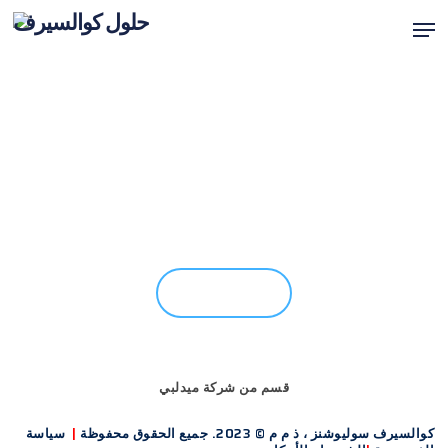
ت
قائمة
إ
إغلاق
ا
القائمة
ا
هل أنت مستعد للبدء؟
اتصل بنا
قسم من شركة ميدلبي
كوالسيرف سوليوشنز ، ذ م م © 2023. جميع الحقوق محفوظة
|
سياسة