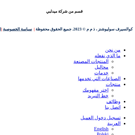
قسم من شركة ميدلبي
كوالسيرف سوليوشنز ، ذ م م © 2023. جميع الحقوق محفوظة
|
سياسة الخصوصية
|
ا
إغلاق
من نحن
القائمة
ما الذي نفعله
المنتجات المصنعة
محاليل
خدمات
الصناعات التي تخدمها
منتجات
اختر مفهومك
خط التبريد
وظائف
اتصل بنا
تسجيل دخول العميل
العربية‏
English
Polski