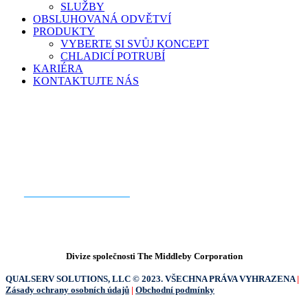
SLUŽBY
OBSLUHOVANÁ ODVĚTVÍ
PRODUKTY
VYBERTE SI SVŮJ KONCEPT
CHLADICÍ POTRUBÍ
KARIÉRA
KONTAKTUJTE NÁS
JSTE PŘIPRAVENI ZAČÍT?
KONTAKTUJTE NÁS
Divize společnosti The Middleby Corporation
QUALSERV SOLUTIONS, LLC © 2023. VŠECHNA PRÁVA VYHRAZENA
|
Zásady ochrany osobních údajů
|
Obchodní podmínky