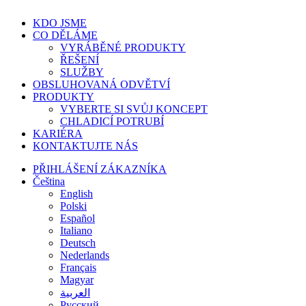
Zavřít
KDO JSME
nabídku
CO DĚLÁME
VYRÁBĚNÉ PRODUKTY
ŘEŠENÍ
SLUŽBY
OBSLUHOVANÁ ODVĚTVÍ
PRODUKTY
VYBERTE SI SVŮJ KONCEPT
CHLADICÍ POTRUBÍ
KARIÉRA
KONTAKTUJTE NÁS
PŘIHLÁŠENÍ ZÁKAZNÍKA
Čeština
English
Polski
Español
Italiano
Deutsch
Nederlands
Français
Magyar
العربية‏
Русский