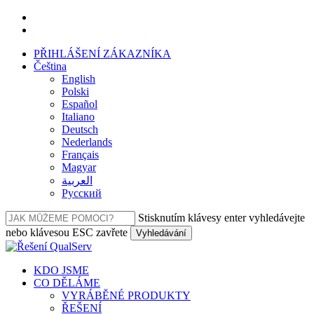
Přeskočit
facebook
na
linkedin
hlavní
PŘIHLÁŠENÍ ZÁKAZNÍKA
obsah
Čeština
English
Polski
Español
Italiano
Deutsch
Nederlands
Français
Magyar
العربية‏
Русский
Stisknutím klávesy enter vyhledávejte
nebo klávesou ESC zavřete
Vyhledávání
Zavřít
vyhledávání
Nabídka
KDO JSME
CO DĚLÁME
VYRÁBĚNÉ PRODUKTY
ŘEŠENÍ