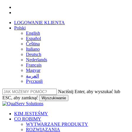
Przejdź
facebook
do
linkedin
głównej
LOGOWANIE KLIENTA
treści
Polski
English
Español
Čeština
Italiano
Deutsch
Nederlands
Français
Magyar
العربية‏
Русский
Naciśnij Enter, aby wyszukać lub
ESC, aby zamknąć
Wyszukiwanie
Zamknij
wyszukiwanie
Menu
KIM JESTEŚMY
CO ROBIMY
WYTWARZANE PRODUKTY
ROZWIĄZANIA