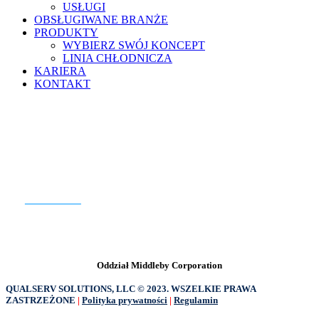
USŁUGI
OBSŁUGIWANE BRANŻE
PRODUKTY
WYBIERZ SWÓJ KONCEPT
LINIA CHŁODNICZA
KARIERA
KONTAKT
GOTOWY DO ROZPOCZĘCIA?
KONTAKT
Oddział Middleby Corporation
QUALSERV SOLUTIONS, LLC © 2023. WSZELKIE PRAWA
ZASTRZEŻONE
|
Polityka prywatności
|
Regulamin