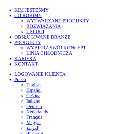
Zamknij
KIM JESTEŚMY
menu
CO ROBIMY
WYTWARZANE PRODUKTY
ROZWIĄZANIA
USŁUGI
OBSŁUGIWANE BRANŻE
PRODUKTY
WYBIERZ SWÓJ KONCEPT
LINIA CHŁODNICZA
KARIERA
KONTAKT
LOGOWANIE KLIENTA
Polski
English
Español
Čeština
Italiano
Deutsch
Nederlands
Français
Magyar
العربية‏
Русский