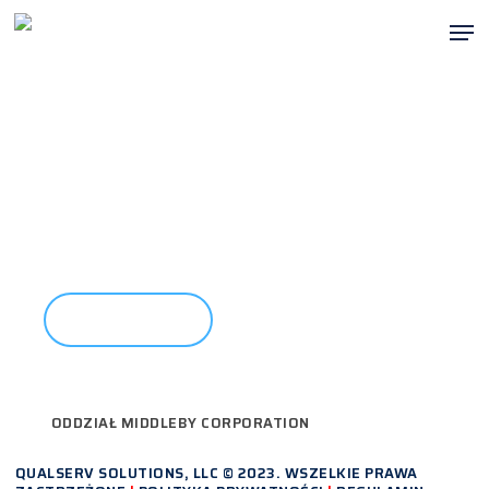
Przejdź
Men
do
Zamk
głównej
menu
treści
GOTOWY DO ROZPOCZĘCIA?
KONTAKT
ODDZIAŁ MIDDLEBY CORPORATION
QUALSERV SOLUTIONS, LLC © 2023. WSZELKIE PRAWA