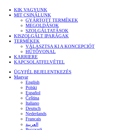
Menü
KIK VAGYUNK
bezárása
MIT CSINÁLUNK
GYÁRTOTT TERMÉKEK
MEGOLDÁSOK
SZOLGÁLTATÁSOK
KISZOLGÁLT IPARÁGAK
TERMÉKEK
VÁLASZTSA KI A KONCEPCIÓT
HŰTŐVONAL
KARRIERE
KAPCSOLATFELVÉTEL
ÜGYFÉL BEJELENTKEZÉS
Magyar
English
Polski
Español
Čeština
Italiano
Deutsch
Nederlands
Français
العربية‏
Русский