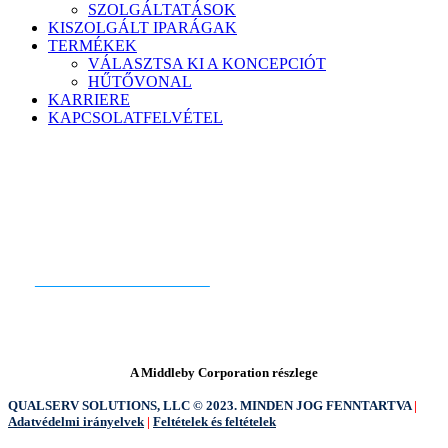
SZOLGÁLTATÁSOK
KISZOLGÁLT IPARÁGAK
TERMÉKEK
VÁLASZTSA KI A KONCEPCIÓT
HŰTŐVONAL
KARRIERE
KAPCSOLATFELVÉTEL
KÉSZEN ÁLLSZ A KEZDÉSRE?
KAPCSOLATFELVÉTEL
A Middleby Corporation részlege
QUALSERV SOLUTIONS, LLC © 2023. MINDEN JOG FENNTARTVA
|
Adatvédelmi irányelvek
|
Feltételek és feltételek