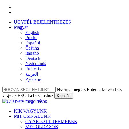
Ugrás
facebook
a
linkedin
fő
ÜGYFÉL BEJELENTKEZÉS
tartalomra
Magyar
English
Polski
Español
Čeština
Italiano
Deutsch
Nederlands
Français
العربية‏
Русский
Nyomja meg az Entert a kereséshez
vagy az ESC-t a bezáráshoz
Keresés
Bezár
keresés
Menü
KIK VAGYUNK
MIT CSINÁLUNK
GYÁRTOTT TERMÉKEK
MEGOLDÁSOK