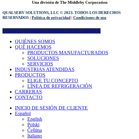
Una división de The Middleby Corporation
QUALSERV SOLUTIONS, LLC © 2023. TODOS LOS DERECHOS
RESERVADOS
|
Política de privacidad
|
Condiciones de uso
Compartir
Compartir
Compartir
Compartir
Añadir a Pinterest
Cerrar
QUIÉNES SOMOS
Menú
QUÉ HACEMOS
PRODUCTOS MANUFACTURADOS
SOLUCIONES
SERVICIOS
INDUSTRIAS ATENDIDAS
PRODUCTOS
ELIGE TU CONCEPTO
LÍNEA DE REFRIGERACIÓN
CARRERAS
CONTACTO
INICIO DE SESIÓN DE CLIENTE
Español
English
Polski
Čeština
Italiano