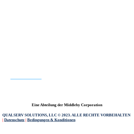
QualServ Nordamerika | QualServ Europa
BEREIT FÜR DEN EINSTIEG?
KONTAKT US
Eine Abteilung der Middleby Corporation
QUALSERV SOLUTIONS, LLC © 2023. ALLE RECHTE VORBEHALTEN
|
Datenschutz
|
Bedingungen & Konditionen