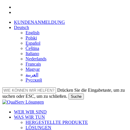
Zum
facebook
Hauptinhalt
linkedin
springen
KUNDENANMELDUNG
Deutsch
English
Polski
Español
Čeština
Italiano
Nederlands
Français
Magyar
العربية‏
Русский
Drücken Sie die Eingabetaste, um zu
suchen oder ESC, um zu schließen.
Suche
Suche
schließen
Menü
WER WIR SIND
WAS WIR TUN
HERGESTELLTE PRODUKTE
LÖSUNGEN