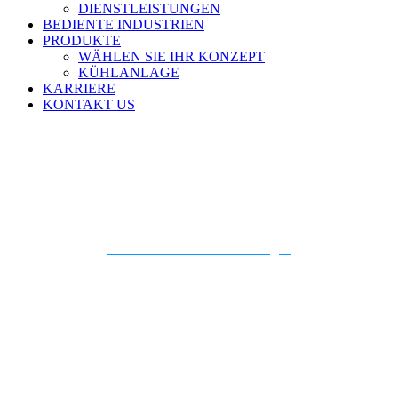
DIENSTLEISTUNGEN
BEDIENTE INDUSTRIEN
PRODUKTE
WÄHLEN SIE IHR KONZEPT
KÜHLANLAGE
KARRIERE
KONTAKT US
Phil Mauter
Zu Telefonkontakten hinzufügen
Generaldirektor
479.388.8103
pmauter@qualservintl.com