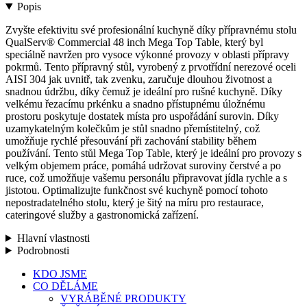
Popis
Zvyšte efektivitu své profesionální kuchyně díky přípravnému stolu
QualServ® Commercial 48 inch Mega Top Table, který byl
speciálně navržen pro vysoce výkonné provozy v oblasti přípravy
pokrmů. Tento přípravný stůl, vyrobený z prvotřídní nerezové oceli
AISI 304 jak uvnitř, tak zvenku, zaručuje dlouhou životnost a
snadnou údržbu, díky čemuž je ideální pro rušné kuchyně. Díky
velkému řezacímu prkénku a snadno přístupnému úložnému
prostoru poskytuje dostatek místa pro uspořádání surovin. Díky
uzamykatelným kolečkům je stůl snadno přemístitelný, což
umožňuje rychlé přesouvání při zachování stability během
používání. Tento stůl Mega Top Table, který je ideální pro provozy s
velkým objemem práce, pomáhá udržovat suroviny čerstvé a po
ruce, což umožňuje vašemu personálu připravovat jídla rychle a s
jistotou. Optimalizujte funkčnost své kuchyně pomocí tohoto
nepostradatelného stolu, který je šitý na míru pro restaurace,
cateringové služby a gastronomická zařízení.
Hlavní vlastnosti
Podrobnosti
Zavřít
KDO JSME
nabídku
CO DĚLÁME
VYRÁBĚNÉ PRODUKTY