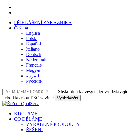
Přeskočit
facebook
na
linkedin
hlavní
PŘIHLÁŠENÍ ZÁKAZNÍKA
obsah
Čeština
English
Polski
Español
Italiano
Deutsch
Nederlands
Français
Magyar
العربية‏
Русский
Stisknutím klávesy enter vyhledávejte
nebo klávesou ESC zavřete
Vyhledávání
Zavřít
vyhledávání
Nabídka
KDO JSME
CO DĚLÁME
VYRÁBĚNÉ PRODUKTY
ŘEŠENÍ