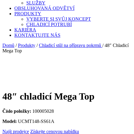
SLUŽBY
OBSLUHOVANÁ ODVĚTVÍ
PRODUKTY
VYBERTE SI SVŮJ KONCEPT
CHLADICÍ POTRUBÍ
KARIÉRA
KONTAKTUJTE NÁS
Domů
/
Produkty
/
Chladicí stůl na přípravu pokrmů
/
48″ Chladicí
Mega Top
48″ chladicí Mega Top
Číslo položky:
100005028
Model:
UCMT148-SS61A
Najít prodejce
Získejte cenovou nabídku