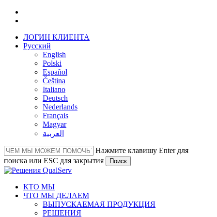
Перейти
facebook
к
linkedin
основному
ЛОГИН КЛИЕНТА
содержанию
Русский
English
Polski
Español
Čeština
Italiano
Deutsch
Nederlands
Français
Magyar
العربية‏
Нажмите клавишу Enter для
поиска или ESC для закрытия
Поиск
Close
Search
Меню
КТО МЫ
ЧТО МЫ ДЕЛАЕМ
ВЫПУСКАЕМАЯ ПРОДУКЦИЯ
РЕШЕНИЯ