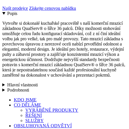
Najít prodejce
Získejte cenovou nabídku
Popis
Vytvořte si dokonalé kuchařské pracoviště s naší komerční mrazicí
základnou QualServ® o šířce 36 palců. Díky možnosti stohování
umožňuje celou řadu konfigurací skladování, což z ní činí ideální
volbu jak pro velké, tak pro malé provozy. Tato mrazicí základna s
povrchovou úpravou z nerezové oceli nabízí prvotřídní odolnost a
elegantní, moderní design. Je ideální pro hotely, restaurace, výdejní
pulty a zábavní prostory a zajišťuje konzistentní mrazicí výkon a
energetickou účinnost. Dodržujte nejvyšší standardy bezpečnosti
potravin s komerční mrazicí základnou QualServ® o šířce 36 palců,
která je nepostradatelnou součástí každé profesionální kuchyně
zaměřené na dokonalost v uchovávání a prezentaci pokrmů.
Hlavní vlastnosti
Podrobnosti
Zavřít
KDO JSME
nabídku
CO DĚLÁME
VYRÁBĚNÉ PRODUKTY
ŘEŠENÍ
SLUŽBY
OBSLUHOVANÁ ODVĚTVÍ