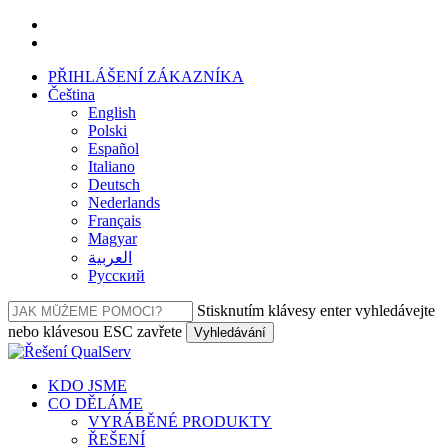
Přeskočit
facebook
na
linkedin
hlavní
PŘIHLÁŠENÍ ZÁKAZNÍKA
obsah
Čeština
English
Polski
Español
Italiano
Deutsch
Nederlands
Français
Magyar
العربية‏
Русский
Stisknutím klávesy enter vyhledávejte
nebo klávesou ESC zavřete
Vyhledávání
Zavřít
vyhledávání
Nabídka
KDO JSME
CO DĚLÁME
VYRÁBĚNÉ PRODUKTY
ŘEŠENÍ