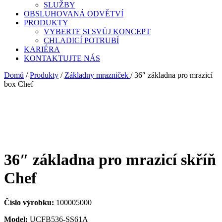
SLUŽBY
OBSLUHOVANÁ ODVĚTVÍ
PRODUKTY
VYBERTE SI SVŮJ KONCEPT
CHLADICÍ POTRUBÍ
KARIÉRA
KONTAKTUJTE NÁS
Domů
/
Produkty
/
Základny mrazniček
/
36″ základna pro mrazicí
box Chef
36″ základna pro mrazicí skříň
Chef
Číslo výrobku:
100005000
Model:
UCFB536-SS61A