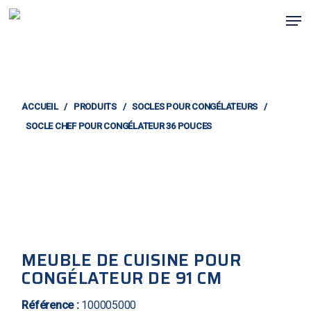
Skip
Men
to
main
content
ACCUEIL
/
PRODUITS
/
SOCLES POUR CONGÉLATEURS
/
SOCLE CHEF POUR CONGÉLATEUR 36 POUCES
MEUBLE DE CUISINE POUR
CONGÉLATEUR DE 91 CM
Référence :
100005000