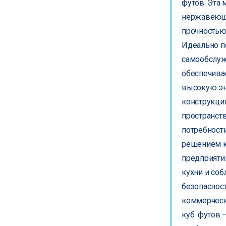
футов. Эта 
нержавеюще
прочностью
Идеально по
самообслуж
обеспечива
высокую эн
конструкци
пространст
потребности
решением к
предприяти
кухни и со
безопаснос
коммерческ
куб. футов