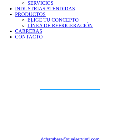
SERVICIOS
INDUSTRIAS ATENDIDAS
PRODUCTOS
ELIGE TU CONCEPTO
LÍNEA DE REFRIGERACIÓN
CARRERAS
CONTACTO
Dion
Chambers
Añadir a contactos telefónicos
Gestor de grandes cuentas
479.221.0974
dchambers@qualservintl.com