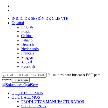
Ir
facebook
al
linkedin
contenido
INICIO DE SESIÓN DE CLIENTE
principal
Español
English
Polski
Čeština
Italiano
Deutsch
Nederlands
Français
Magyar
العربية‏
Русский
Pulsa intro para buscar o ESC para
cerrar
Buscar en
Cerrar
búsqueda
Menú
QUIÉNES SOMOS
QUÉ HACEMOS
PRODUCTOS MANUFACTURADOS
SOLUCIONES